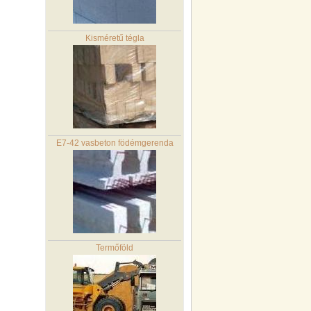
Kisméretű tégla
E7-42 vasbeton födémgerenda
Termőföld