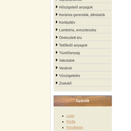
Hőszigetelő anyagok
Kerámia gerendák, áthidalók
Kertépítés
Lambéria, ereszdeszka
Ömlesztett áru
Tetőfedő anyagok
Tüzelőanyag
Vakolatok
Vasáruk
Vízszigetelés
Zsalukő
Gyártók
Leier
Porfix
Porotherm