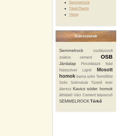
Semmelrock
TápióTherm
Ytong
Kulcsszavak
Semmelrock
osztályozott
OSB
zsákos cement
Járdalap
Pincefalazó
Nád
Mosott
Nádszövet
Lignit
homok
barna szén
Termőföld
Szén Szénvásár Tüzelő
leier
Kavics sóder homok
áteresz
áthidaló
Váci Cement
talpascső
SEMMELROCK
Térkő