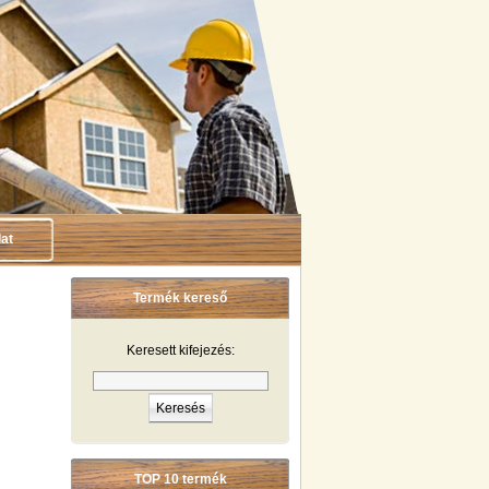
at
Termék kereső
Keresett kifejezés:
TOP 10 termék