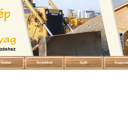
Főoldal
Termékek
GyIK
Kapcsol