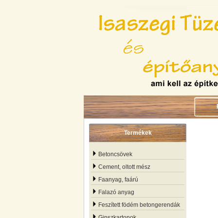
Termékek
Betoncsövek
Cement, oltott mész
Faanyag, faárú
Falazó anyag
Feszített födém betongerendák
Gipszkartonok