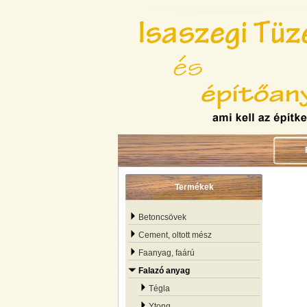
Termékek
Betoncsövek
Cement, oltott mész
Faanyag, faárú
Falazó anyag
Tégla
Ytong