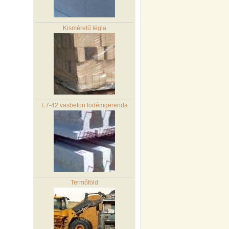
Kisméretű tégla
E7-42 vasbeton födémgerenda
Termőföld