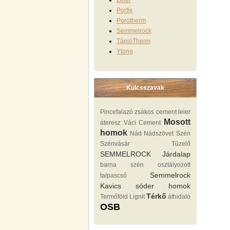
Leier
Porfix
Porotherm
Semmelrock
TápióTherm
Ytong
Kulcsszavak
Pincefalazó
zsákos cement
leier
Mosott
áteresz
Váci Cement
homok
Nád Nádszövet
Szén
Szénvásár Tüzelő
SEMMELROCK
Járdalap
barna szén
osztályozott
Semmelrock
talpascső
Kavics sóder homok
Térkő
Termőföld
Lignit
áthidaló
OSB