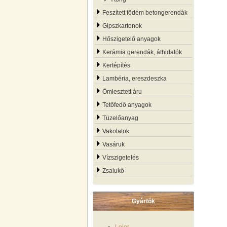
Feszített födém betongerendák
Gipszkartonok
Hőszigetelő anyagok
Kerámia gerendák, áthidalók
Kertépítés
Lambéria, ereszdeszka
Ömlesztett áru
Tetőfedő anyagok
Tüzelőanyag
Vakolatok
Vasáruk
Vízszigetelés
Zsalukő
Gyártók