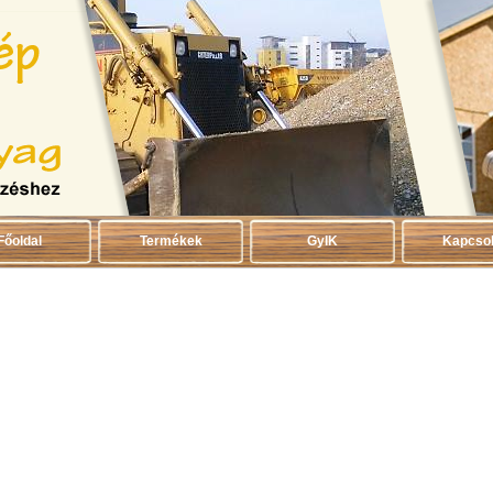
Főoldal
Termékek
GyIK
Kapcsol