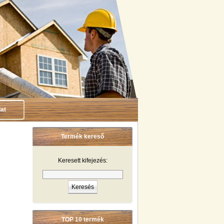
at
Termék kereső
Keresett kifejezés:
TOP 10 termék