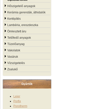
Hőszigetelő anyagok
Kerámia gerendák, áthidalók
Kertépítés
Lambéria, ereszdeszka
Ömlesztett áru
Tetőfedő anyagok
Tüzelőanyag
Vakolatok
Vasáruk
Vízszigetelés
Zsalukő
Gyártók
Leier
Porfix
Porotherm