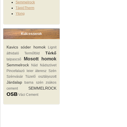
Semmelrock
TápióTherm
Ytong
Kulcsszavak
Kavics sóder homok
Lignit
Térkő
áthidaló
Termőföld
Mosott homok
talpascső
Semmelrock
Nád Nádszövet
Pincefalazó
leier áteresz
Szén
Szénvásár Tüzelő
osztályozott
Járdalap
barna szén
zsákos
SEMMELROCK
cement
OSB
Váci Cement