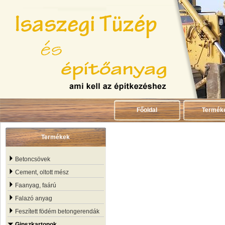
Főoldal
Termék
Termékek
Betoncsövek
Cement, oltott mész
Faanyag, faárú
Falazó anyag
Feszített födém betongerendák
Gipszkartonok