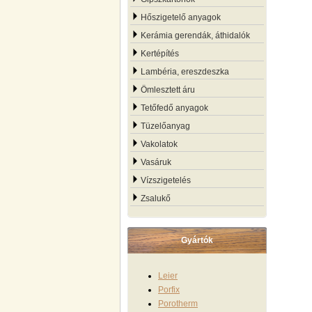
Hőszigetelő anyagok
Kerámia gerendák, áthidalók
Kertépítés
Lambéria, ereszdeszka
Ömlesztett áru
Tetőfedő anyagok
Tüzelőanyag
Vakolatok
Vasáruk
Vízszigetelés
Zsalukő
Gyártók
Leier
Porfix
Porotherm