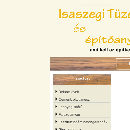
Termékek
Betoncsövek
Cement, oltott mész
Faanyag, faárú
Falazó anyag
Feszített födém betongerendák
Gipszkartonok