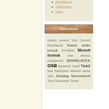
Semmelrock
TápióTherm
Ytong
Kulcsszavak
zsákos cement
Váci Cement
Kavics sóder
Pincefalazó
Mosott
homok
Termőföld
homok
leier áteresz
SEMMELROCK
osztályozott
OSB
Térkő
talpascső
Lignit
Nád Nádszövet
áthidaló
barna
Járdalap
Semmelrock
szén
Szén Szénvásár Tüzelő