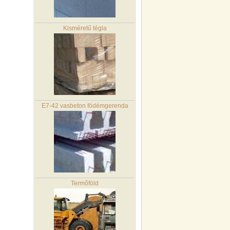
Kisméretű tégla
E7-42 vasbeton födémgerenda
Termőföld