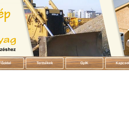
Főoldal
Termékek
GyIK
Kapcsol