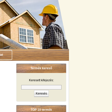
at
Termék kereső
Keresett kifejezés:
TOP 10 termék