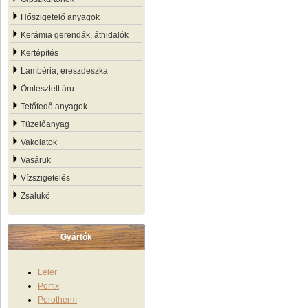
Hőszigetelő anyagok
Kerámia gerendák, áthidalók
Kertépítés
Lambéria, ereszdeszka
Ömlesztett áru
Tetőfedő anyagok
Tüzelőanyag
Vakolatok
Vasáruk
Vízszigetelés
Zsalukő
Gyártók
Leier
Porfix
Porotherm