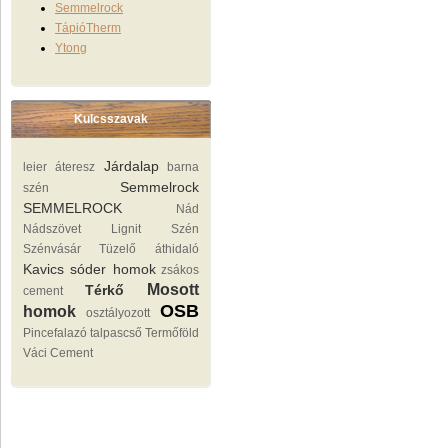
Semmelrock
TápióTherm
Ytong
Kulcsszavak
Járdalap
leier áteresz
barna
Semmelrock
szén
SEMMELROCK
Nád
Nádszövet
Lignit
Szén
Szénvásár Tüzelő
áthidaló
Kavics sóder homok
zsákos
Mosott
Térkő
cement
OSB
homok
osztályozott
Pincefalazó
talpascső
Termőföld
Váci Cement