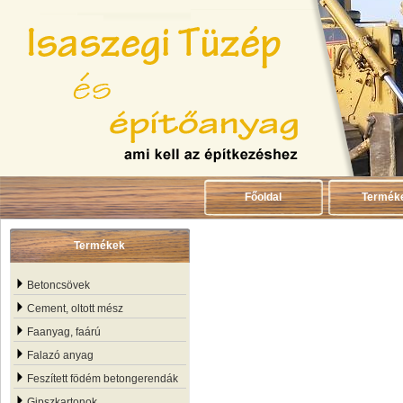
Főoldal
Termék
Termékek
Betoncsövek
Cement, oltott mész
Faanyag, faárú
Falazó anyag
Feszített födém betongerendák
Gipszkartonok