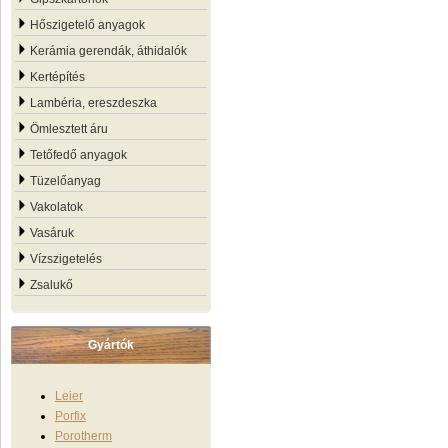
Hőszigetelő anyagok
Kerámia gerendák, áthidalók
Kertépítés
Lambéria, ereszdeszka
Ömlesztett áru
Tetőfedő anyagok
Tüzelőanyag
Vakolatok
Vasáruk
Vízszigetelés
Zsalukő
Gyártók
Leier
Porfix
Porotherm