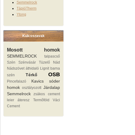
Semmelrock
TápióTherm
Ytong
Kulcsszavak
Mosott homok
SEMMELROCK
talpascső
Szén Szénvásár Tüzelő
Nád
Nádszövet
áthidaló
Lignit
barna
OSB
Térkő
szén
Kavics sóder
Pincefalazó
homok
Járdalap
osztályozott
Semmelrock
zsákos cement
leier áteresz
Termőföld
Váci
Cement