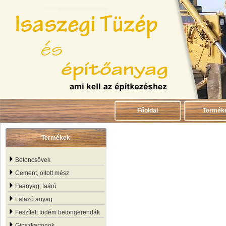
Főoldal
Termék
Termékek
Betoncsövek
Cement, oltott mész
Faanyag, faárú
Falazó anyag
Feszített födém betongerendák
Gipszkartonok