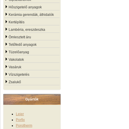
Hőszigetelő anyagok
Kerámia gerendák, áthidalók
Kertépítés
Lambéria, ereszdeszka
Ömlesztett áru
Tetőfedő anyagok
Tüzelőanyag
Vakolatok
Vasáruk
Vízszigetelés
Zsalukő
Gyártók
Leier
Porfix
Porotherm