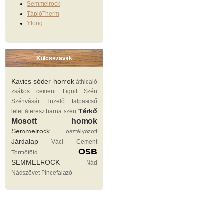
Semmelrock
TápióTherm
Ytong
Kulcsszavak
Kavics sóder homok
áthidaló
zsákos cement
Lignit
Szén
Szénvásár Tüzelő
talpascső
Térkő
leier áteresz
barna szén
Mosott homok
Semmelrock
osztályozott
Járdalap
Váci Cement
OSB
Termőföld
SEMMELROCK
Nád
Nádszövet
Pincefalazó