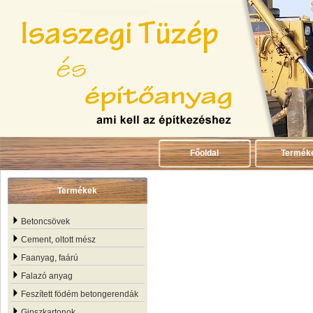
Főoldal
Termék
Termékek
Betoncsövek
Cement, oltott mész
Faanyag, faárú
Falazó anyag
Feszített födém betongerendák
Gipszkartonok