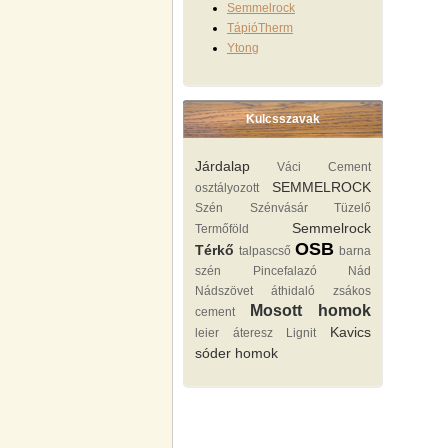
Semmelrock
TápióTherm
Ytong
Kulcsszavak
Járdalap
Váci Cement
SEMMELROCK
osztályozott
Szén Szénvásár Tüzelő
Semmelrock
Termőföld
OSB
Térkő
talpascső
barna
szén
Pincefalazó
Nád
Nádszövet
áthidaló
zsákos
Mosott homok
cement
Kavics
leier áteresz
Lignit
sóder homok