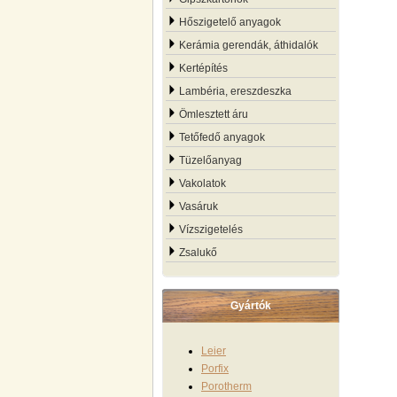
Hőszigetelő anyagok
Kerámia gerendák, áthidalók
Kertépítés
Lambéria, ereszdeszka
Ömlesztett áru
Tetőfedő anyagok
Tüzelőanyag
Vakolatok
Vasáruk
Vízszigetelés
Zsalukő
Gyártók
Leier
Porfix
Porotherm