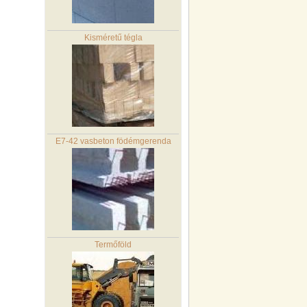
Kisméretű tégla
E7-42 vasbeton födémgerenda
Termőföld