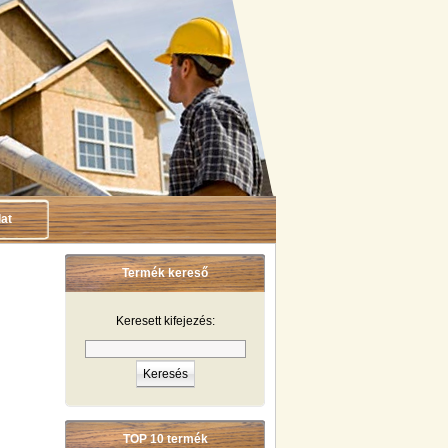
at
Termék kereső
Keresett kifejezés:
TOP 10 termék