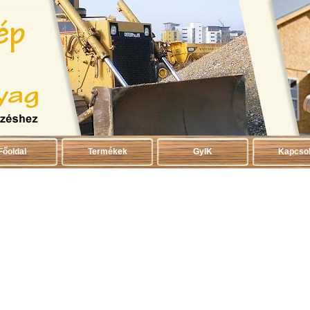
Főoldal
Termékek
GyIK
Kapcsol