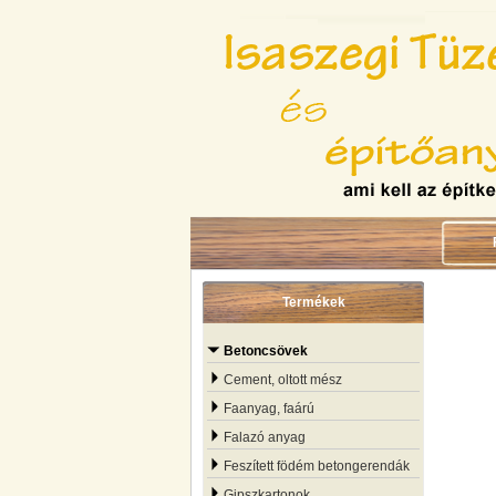
Termékek
Betoncsövek
Cement, oltott mész
Faanyag, faárú
Falazó anyag
Feszített födém betongerendák
Gipszkartonok